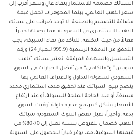
السبائك مصممة للاستثمار بنقاء عالٍ وسعر أقرب إلى
سعر الذهب العالمي، بينما المجوهرات تحمل قيمة
مضافة للتصميم والصنعة. لا توجد ضرائب على سبائك
الذهب الاستثماري في السعودية، مما يجعلها خياراً
فعالاً من حيث التكلفة. للتأكد من نقاء السبيكة، يجب
التحقق من الدمغة الرسمية (999.9 للعيار 24) ورقم
التسلسل والشهادة المرفقة. تعتبر سبائك “بامب
سويس” و”فالكامبي” من أفضل الخيارات في السوق
السعودي لسهولة التداول والاعتراف العالمي بها.
ينصح ببيع السبائك عند تحقيق هدف استثماري محدد
مسبقاً، أو عند الحاجة الملحة للسيولة، أو عند ارتفاع
الأسعار بشكل كبير، مع عدم محاولة توقيت السوق
بدقة. وأخيراً، تقبل بعض البنوك السعودية سبائك
الذهب كضمان للقروض بنسبة تصل إلى 70-80% من
قيمتها السوقية، مما يوفر خياراً للحصول على السيولة