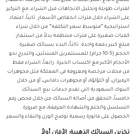
يُنصح باتباع استراتيجيات مدروسة. أولاً، مراقبة الأسعار
لفترات طويلة وتحليل الاتجاهات قبل الشراء، مع التركيز
على الشراء خلال فترات انخفاض الأسعار. ثانياً، اعتماد
استراتيجية “متوسط سعر التكلفة” من خلال شراء
كميات صغيرة على فترات منتظمة بدلاً من استثمار
مبلغ كبير دفعة واحدة. ثالثاً، البدء بسبائك صغيرة
الحجم (5-10 جرام) للمستثمرين المبتدئين، والتدرج نحو
الأحجام الأكبر مع اكتساب الخبرة. رابعاً، الشراء فقط
من محلات مرخصة ومعروفة في المملكة مثل مجوهرات
الرميزان، أو اللؤلؤة، أو مجوهرات داماس، أو من خلال
البنوك السعودية التي تقدم خدمات بيع السبائك.
خامساً، التحقق من أصالة السبائك من خلال فحص رقم
التسلسل والختم والشهادة المرفقة، مع ضرورة
الحصول على فاتورة رسمية توضح الوزن والنقاء والسعر
تخزين السبائك الذهبية: الأمان أولاً