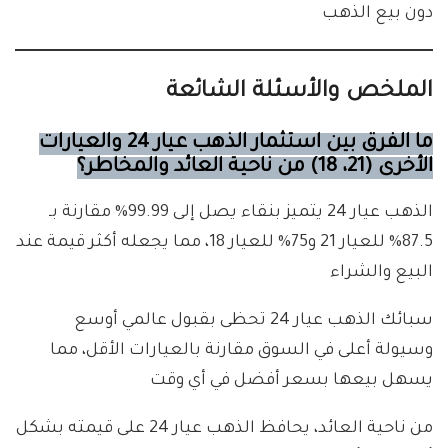
دون بيع الذهب
الملخص والأسئلة الشائعة
ما الفرق بين استثمار الذهب عيار 24 والعيارات
الأخرى (21، 18) من ناحية العائد والمخاطر؟
الذهب عيار 24 يتميز بنقاء يصل إلى 99.99% مقارنة بـ
87.5% للعيار 21 و75% للعيار 18، مما يجعله أكثر قيمة عند
البيع والشراء
سبائك الذهب عيار 24 تحظى بقبول عالمي أوسع
وسيولة أعلى في السوق مقارنة بالعيارات الأقل، مما
يسهل بيعها بسعر أفضل في أي وقت
من ناحية العائد، يحافظ الذهب عيار 24 على قيمته بشكل