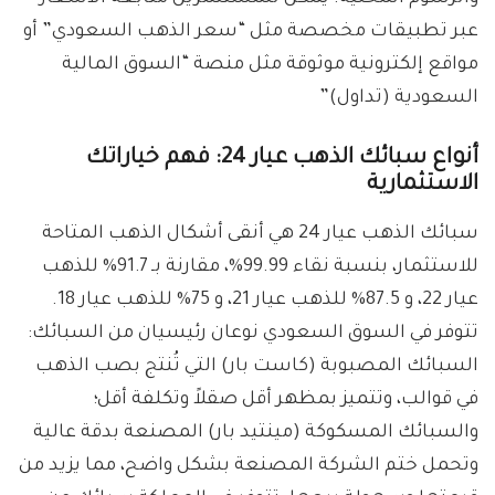
عبر تطبيقات مخصصة مثل “سعر الذهب السعودي” أو
مواقع إلكترونية موثوقة مثل منصة “السوق المالية
السعودية (تداول)”
أنواع سبائك الذهب عيار 24: فهم خياراتك
الاستثمارية
سبائك الذهب عيار 24 هي أنقى أشكال الذهب المتاحة
للاستثمار، بنسبة نقاء 99.99%، مقارنة بـ 91.7% للذهب
عيار 22، و 87.5% للذهب عيار 21، و 75% للذهب عيار 18.
تتوفر في السوق السعودي نوعان رئيسيان من السبائك:
السبائك المصبوبة (كاست بار) التي تُنتج بصب الذهب
في قوالب، وتتميز بمظهر أقل صقلاً وتكلفة أقل؛
والسبائك المسكوكة (مينتيد بار) المصنعة بدقة عالية
وتحمل ختم الشركة المصنعة بشكل واضح، مما يزيد من