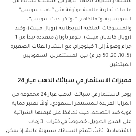
قيمتها وسهولة بيعها. تتوفر في المملكة سبائك من
علامات تجارية عالمية موثوقة مثل “بامب سويس”
السويسرية، و”فالكامبي”، و”كريديت سويس”،
والمسبوكات الملكية البريطانية (رويال مينت)، وكندا
(رويال كانديان مينت). تتوفر بأوزان متعددة تبدأ من 1
جرام وصولاً إلى 1 كيلوجرام، مع انتشار الفئات الصغيرة
(5، 10، 20، 50 جرام) بين المستثمرين السعوديين
المبتدئين
مميزات الاستثمار في سبائك الذهب عيار 24
يوفر الاستثمار في سبائك الذهب عيار 24 مجموعة من
المزايا الفريدة للمستثمر السعودي. أولاً، تعتبر حماية
قوية ضد التضخم، حيث تحافظ على قيمتها الشرائية
على المدى الطويل، خصوصاً في فترات الأزمات
الاقتصادية. ثانياً، تتمتع السبائك بسيولة عالية، إذ يمكن