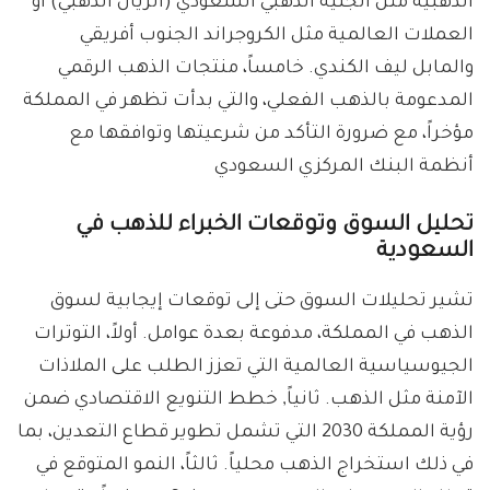
الذهبية مثل الجنيه الذهبي السعودي (الريال الذهبي) أو
العملات العالمية مثل الكروجراند الجنوب أفريقي
والمابل ليف الكندي. خامساً، منتجات الذهب الرقمي
المدعومة بالذهب الفعلي، والتي بدأت تظهر في المملكة
مؤخراً، مع ضرورة التأكد من شرعيتها وتوافقها مع
أنظمة البنك المركزي السعودي
تحليل السوق وتوقعات الخبراء للذهب في
السعودية
تشير تحليلات السوق حتى إلى توقعات إيجابية لسوق
الذهب في المملكة، مدفوعة بعدة عوامل. أولاً، التوترات
الجيوسياسية العالمية التي تعزز الطلب على الملاذات
الآمنة مثل الذهب. ثانياً, خطط التنويع الاقتصادي ضمن
رؤية المملكة 2030 التي تشمل تطوير قطاع التعدين، بما
في ذلك استخراج الذهب محلياً. ثالثاً، النمو المتوقع في